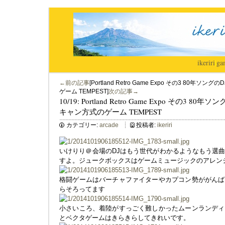
ikeriri
|
ga
←前の記事
[Portland Retro Game Expo その3 8
ゲーム TEMPEST]
次の記事→
10/19: Portland Retro Game Expo その
キャン方式のゲーム TEMPEST
カテゴリー:
arcade
投稿者:
ikeriri
いけりり＠会場のDJはもう世代がわかるようなもう選
すよ。ジュークボックスはゲームミュージックのアレン
格闘ゲームはバーチャファイターやカプコン勢ががんば
らそろってます
小さいころ、着陸がすっごく難しかったムーンランディ
とベクタゲームはきらきらしてきれいです。