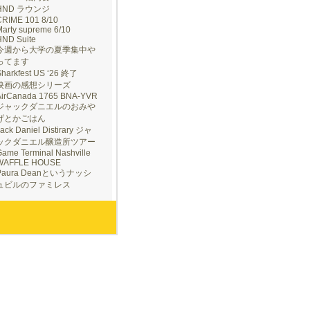
HND ラウンジ
CRIME 101 8/10
arty supreme 6/10
HND Suite
今週から大学の夏季集中や
ってます
Sharkfest US ‘26 終了
映画の感想シリーズ
AirCanada 1765 BNA-YVR
ジャックダニエルのおみや
げとかごはん
ack Daniel Distirary ジャ
ックダニエル醸造所ツアー
ame Terminal Nashville
WAFFLE HOUSE
Paura Deanというナッシ
ュビルのファミレス