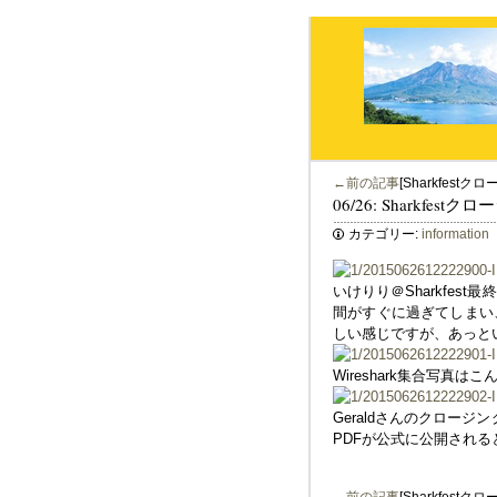
←前の記事
[Sharkfestク
06/26: Sharkfestク
カテゴリー:
information
いけりり＠Sharkfe
間がすぐに過ぎてしまい
しい感じですが、あっという間
Wireshark集合写真は
Geraldさんのクロージ
PDFが公式に公開され