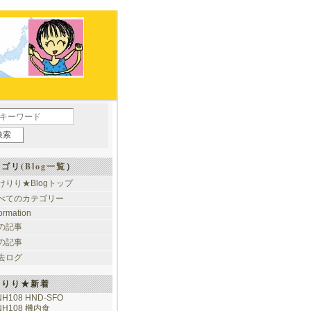
ゴリ(
Blog一覧
）
けりり★Blogトップ
べてのカテゴリー
formation
の記事
の記事
去ログ
けりり★新着
NH108 HND-SFO
NH108 機内食