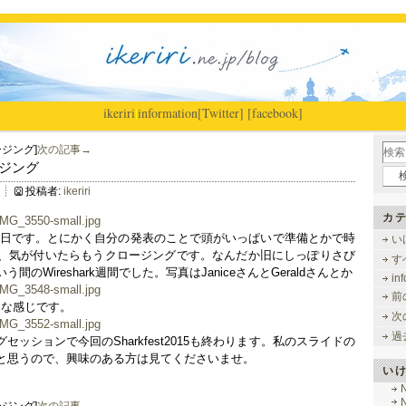
ikeriri
|
information
[Twitter]
[facebook]
ロージング]
次の記事→
ロージング
投稿者:
ikeriri
カテ
st最終日です。とにかく自分の発表のことで頭がいっぱいで準備とかで時
い
、気が付いたらもうクロージングです。なんだか旧にしっぽりさび
す
のWireshark週間でした。写真はJaniceさんとGeraldさんとか
in
前
こんな感じです。
次
過
ングセッションで今回のSharkfest2015も終わります。私のスライドの
ると思うので、興味のある方は見てくださいませ。
い