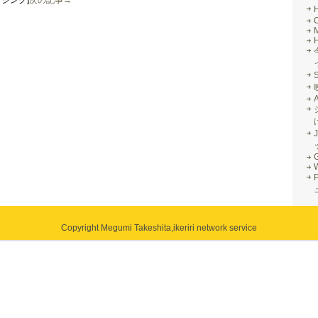
ロージング]
次の記事→
M
J
G
Copyright Megumi Takeshita,
ikeriri network service