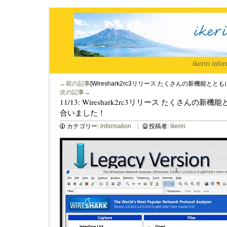
ikeriri
|
infor
←前の記事
[Wireshark2rc3リリース たくさんの新機能
次の記事→
11/13: Wireshark2rc3リリース たくさん
合いました！
カテゴリー:
information
投稿者:
ikeriri