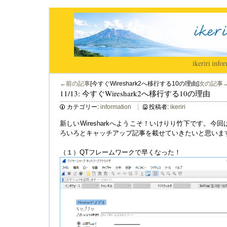
ikeriri
|
infor
←前の記事
[今すぐWireshark2へ移行する10の理由]
次の記事
11/13: 今すぐWireshark2へ移行する10の理由
カテゴリー:
information
投稿者:
ikeriri
新しいWiresharkへようこそ！いけりり竹下です。今回は
ろいろとキャッチアップ記事を載せていきたいと思いま
（１）QTフレームワークで早くなった！