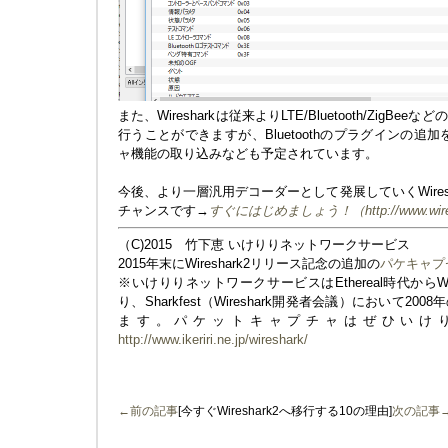
また、Wiresharkは従来よりLTE/Bluetooth/Zig
行うことができますが、Bluetoothのプラグインの追加
ャ機能の取り込みなども予定されています。
今後、より一層汎用デコーダーとして発展していくWireshar
チャンスです→
すぐにはじめましょう！（http://www.wiresh
（C)2015 竹下恵 いけりりネットワークサービス
2015年末にWireshark2リリース記念の追加の
パケキャプ
※いけりりネットワークサービスはEthereal時代からW
り、Sharkfest（Wireshark開発者会議）において
ます。パケットキャプチャはぜひいけ
http://www.ikeriri.ne.jp/wireshark/
←前の記事
[今すぐWireshark2へ移行する10の理由]
次の記事