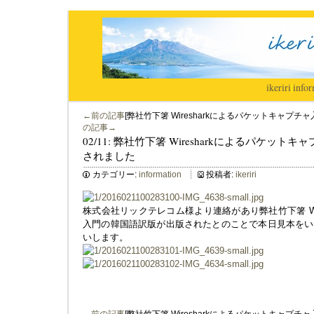
ikeriri
|
infor
←前の記事
[弊社竹下箸 Wiresharkによるパケットキャプ
の記事→
02/11: 弊社竹下箸 Wiresharkによるパケ
されました
カテゴリー:
information
投稿者:
ikeriri
株式会社リックテレコム様より連絡があり弊社竹下箸 Wir
入門の韓国語訳版が出版されたとのことで本日見本をい
いします。