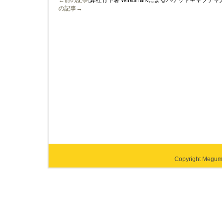
←前の記事
[弊社竹下箸 Wiresharkによるパケットキャプ
の記事→
Copyright Megumi