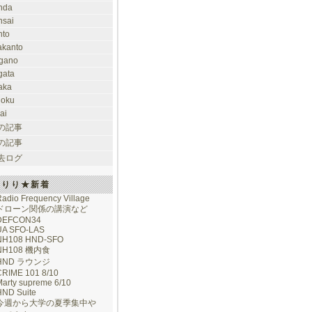
nda
nsai
nto
takanto
gano
gata
aka
hoku
ai
の記事
の記事
去ログ
けりり★新着
adio Frequency Village
ドローン関係の講演など
DEFCON34
UA SFO-LAS
NH108 HND-SFO
NH108 機内食
HND ラウンジ
CRIME 101 8/10
arty supreme 6/10
HND Suite
今週から大学の夏季集中や