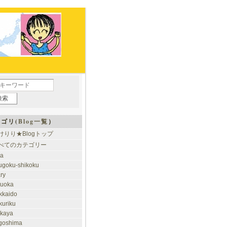
ゴリ(
Blog一覧
）
けりり★Blogトップ
べてのカテゴリー
ia
ugoku-shikoku
ary
kuoka
kkaido
kuriku
akaya
goshima