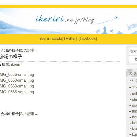
ikeriri
|
kanda
[Twitter]
[facebook]
到着＆会場の様子]
次の記事→
到着＆会場の様子
投稿者:
ikeriri
カテ
い
す
as
ch
di
fu
到着＆会場の様子]
次の記事→
ho
ho
iz
ka