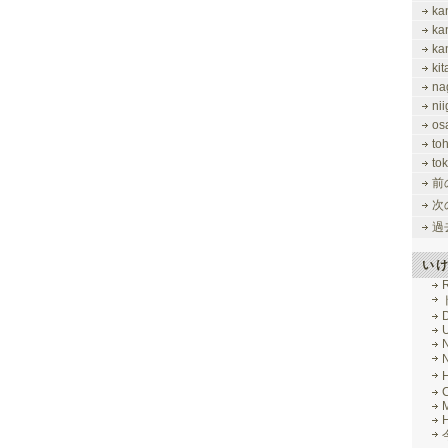
ka
ka
ka
ki
na
nii
os
to
tok
前
次
過
い
R
M