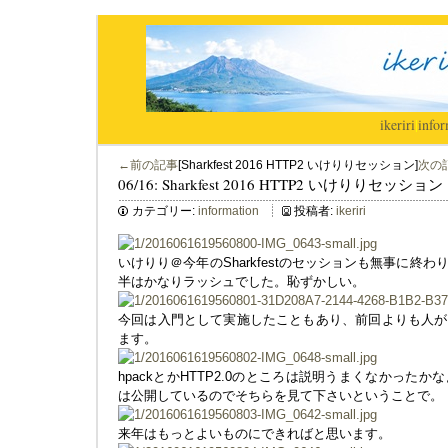
ikeriri
|
infor
←前の記事
[Sharkfest 2016 HTTP2 いけりりセッション]
次の
06/16: Sharkfest 2016 HTTP2 いけりりセッション
カテゴリー:
information
投稿者:
ikeriri
いけりり＠今年のSharkfestのセッションも無事に終
半はかなりラッシュでした。恥ずかしい。
今回は入門として実施したこともあり、前回よりも人が
ます。
hpackとかHTTP2.0のところは説明うまくなかった
は公開しているのでそちらを見て下さいということで。
来年はもっとよいものにできればと思います。