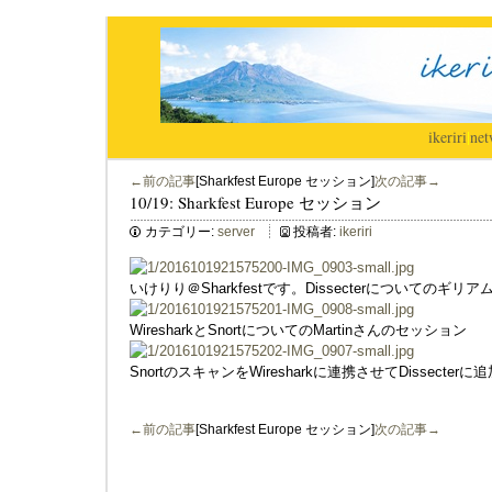
ikeriri
|
net
←前の記事
[Sharkfest Europe セッション]
次の記事→
10/19: Sharkfest Europe セッション
カテゴリー:
server
投稿者:
ikeriri
いけりり＠Sharkfestです。Dissecterについてのギ
WiresharkとSnortについてのMartinさんのセッション
SnortのスキャンをWiresharkに連携させてDissecter
←前の記事
[Sharkfest Europe セッション]
次の記事→