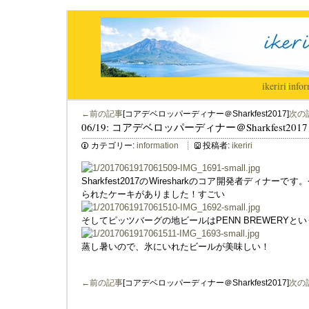
ikeriri
|
infor
←前の記事
[コアデベロッパーディナー＠Sharkfest2017]
次の
06/19: コアデベロッパーディナー＠Sharkfest2017
カテゴリー:
information
投稿者:
ikeriri
Sharkfest2017のWiresharkのコア開発者ディ
られたケーキがありました！すごい
そしてピッツバーグの地ビールはPENN BREWERYと
蒸し暑いので、氷にいれたビールが美味しい！
←前の記事
[コアデベロッパーディナー＠Sharkfest2017]
次の