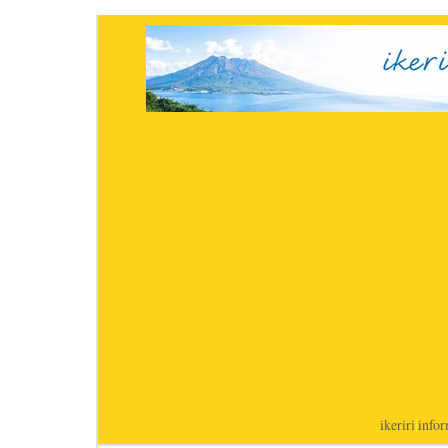
ikeriri
|
infor