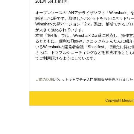
2018年5月上旬刊行
オープンソースのLANアナライザソフト「Wireshar
解説した1冊です。取得したパケットをもとにネットワ
Wiresharkの新バージョン「2.x」系は、解析でき
が大きく強化されています。
本書「第4版」では、Wireshark 2.x系に対応し、
るとともに、便利なTipsやテクニックをふんだんに紹
いるWiresharkの開発者会議「Sharkfest」で新た
さらに、トラブルシューティングなどを拡充するとともに
てご利用頂けるようにしています。
←前の記事
[パケットキャプチャ入門第四版が発売されました
Copyright Megumi