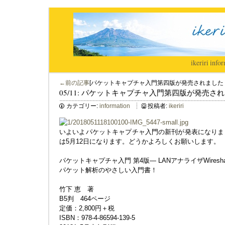
ikeriri
|
infor
←前の記事
[パケットキャプチャ入門第四版が発売されました
05/11: パケットキャプチャ入門第四版が発売さ
カテゴリー:
information
投稿者:
ikeriri
いよいよパケットキャプチャ入門の新刊が発表になりました。W
は5月12日になります。どうかよろしくお願いします。
パケットキャプチャ入門 第4版― LANアナライザWires
パケット解析のやさしい入門書！
竹下 恵 著
B5判 464ページ
定価：2,800円＋税
ISBN：978-4-86594-139-5