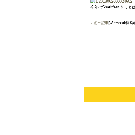
今年のSharkfest き
←前の記事
[Wireshark開