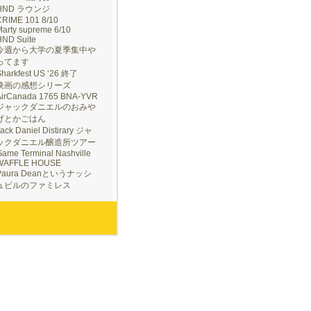
HND ラウンジ
CRIME 101 8/10
arty supreme 6/10
HND Suite
今週から大学の夏季集中や
ってます
Sharkfest US ‘26 終了
映画の感想シリーズ
AirCanada 1765 BNA-YVR
ジャックダニエルのおみや
げとかごはん
ack Daniel Distirary ジャ
ックダニエル醸造所ツアー
ame Terminal Nashville
WAFFLE HOUSE
Paura Deanというナッシ
ュビルのファミレス