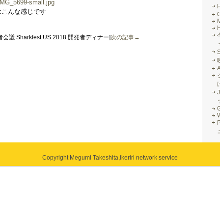
っとはこんな感じです
M
発者会議 Sharkfest US 2018 開発者ディナー]
次の記事→
J
G
Copyright Megumi Takeshita,
ikeriri network service