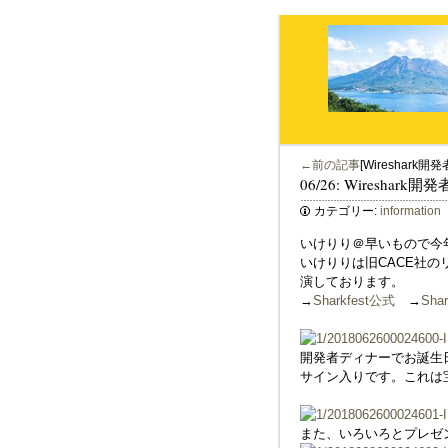
←前の記事
[Wireshark開
06/26: Wireshark
カテゴリー:
information
いけりり＠早いもので今年も
いけりりは旧CACE社のリ
演しております。
→
Sharkfest公式
→
Shar
開発者ディナーでお誕生日
サイン入りです。これは
また、いろいろとプレゼ