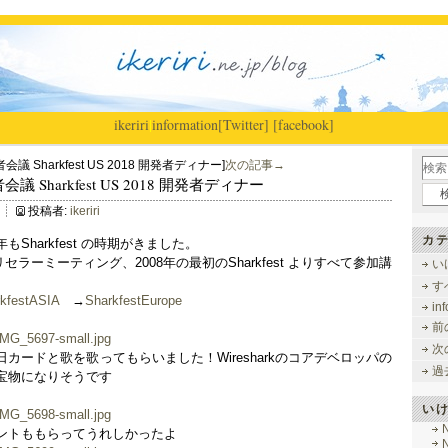
ikeriri
|
information
[Twitter]
[facebook]
発者会議 Sharkfest US 2018 開発者ディナー]
次の記事→
開発者会議 Sharkfest US 2018 開発者ディナー
投稿者:
ikeriri
カテ
Sharkfest の時期がきました。
セラーミーティング、2008年の最初のSharkfest よりすべて参加講
い
す
kfestASIA
→
SharkfestEurope
in
前
次
カードと歌を歌ってもらいました！Wiresharkのコアデベロッパの
過
宝物になりそうです
い
ントももらってうれしかったよ