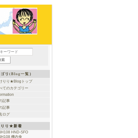
ゴリ(
Blog一覧
）
けりり★Blogトップ
べてのカテゴリー
formation
の記事
の記事
去ログ
けりり★新着
NH108 HND-SFO
NH108 機内食