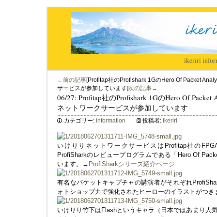
ikeriri
|
infor
←前の記事
[Profitap社のProfishark 1GのHero Of Pac
サービスが参加しています]
次の記事→
06/27: Profitap社のProfishark 1GのHero Of P
ネットワークサービスが参加しています
カテゴリー:
information
投稿者:
ikeriri
いけりりネットワークサービスはProfitap社のF
ProfiSharkのレビュープログラムである「Hero Of Pac
います。→
ProfiSharkシリーズ紹介ページ
有名なパケットキャプチャの講演者がそれぞれProfiSh
ォトショップ力で強化されたヒーローのイラストがつき
いけりり竹下はFlashというキャラ（日本ではあまり