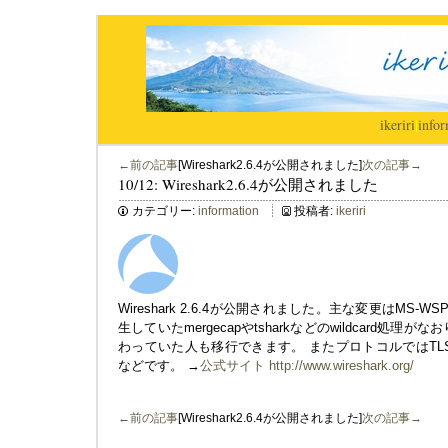
ikeriri
|
infor
←前の記事
[Wireshark2.6.4が公開されました]
次の記事→
10/12: Wireshark2.6.4が公開されました
カテゴリー:
information
投稿者:
ikeriri
Wireshark 2.6.4が公開されました。主な変更はMS-
生していたmergecapやtsharkなどのwildcard処
わっていた人も移行できます。 またプロトコルではTLS、IEEE8
などです。 →
公式サイト http://www.wireshark.org/
←前の記事
[Wireshark2.6.4が公開されました]
次の記事→