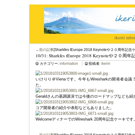
ikeriri
|
infor
←前の記事
[Sharkfes tEurope 2018 Keynoteや２０周年
10/31: Sharkfes tEurope 2018 Keynoteや
カテゴリー:
information
投稿者:
ikeriri
いけりり＠Vienaです。今年もWiresharkの開発者会議 Shar
た。
Geraldさんの基調講演では今後のロードマップなども
コア開発者の紹介や表彰などもありました。
WelcomeディナーでのWireshark 20周年記念ケーキです