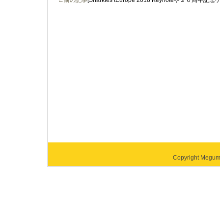
←前の記事
[Sharkfes tEurope 2018 Keynoteや２０周年
Copyright Megumi