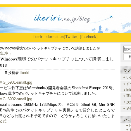
ikeriri
|
information
[Twitter]
[facebook]
11acのWIndows環境でのパケットキャプチャについて講演しました＠
の記事→
2.11acのWIndows環境でのパケットキャプチャについて講演しまし
2018
カテ
投稿者:
ikeriri
い
す
下恵はWiresharkの開発者会議のSharkfest Europe 2018に
in
のWindows環境でのパケットキャプチャについて講演しました。
前
次
streams 160MHz 1733Mbpsの、MCS 9, Short GI, Min SNR
過
 RSSI -48dBm条件でのパケットキャプチャを実機デモで紹介したところで
料なども公開される予定ですので、どうかよろしくお願いいたしま
い
e 公式
R