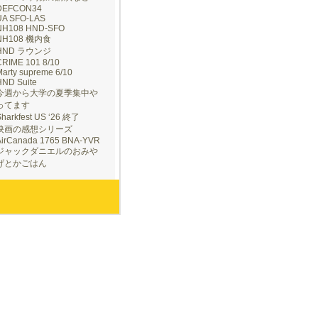
DEFCON34
UA SFO-LAS
NH108 HND-SFO
NH108 機内食
HND ラウンジ
CRIME 101 8/10
arty supreme 6/10
HND Suite
今週から大学の夏季集中や
ってます
Sharkfest US ‘26 終了
映画の感想シリーズ
AirCanada 1765 BNA-YVR
ジャックダニエルのおみや
げとかごはん