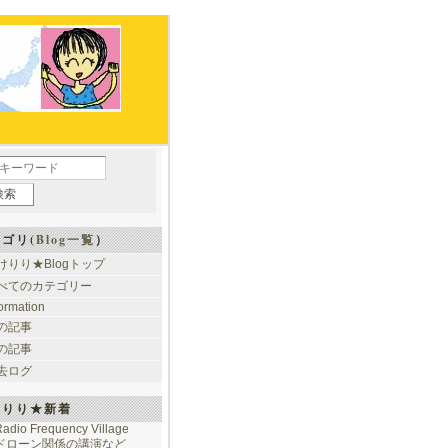
ゴリ(
Blog一覧
）
けりり★Blogトップ
べてのカテゴリー
formation
の記事
の記事
去ログ
けりり★新着
adio Frequency Village
ドローン関係の講演など