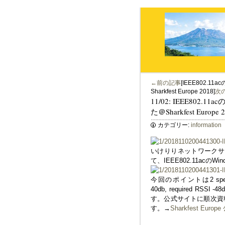
←前の記事
[IEEE802.
Sharkfest Europe 2018]
次
11/02: IEEE80
た＠Sharkfest Europe 
カテゴリー:
information
いけりりネットワークサービス竹
て、IEEE802.11ac
今回のポイントは2 special 
40db, required
す。公式サイトに順次資
す。→
Sharkfest Europ