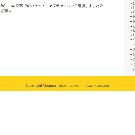
11acのWIndows環境でのパケットキャプチャについて講演しました＠
の記事→
M
Copyright Megumi Takeshita,
ikeriri network service