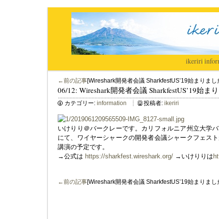
ikeriri
|
infor
←前の記事
[Wireshark開発者会議 SharkfestUS’19始まりまし
06/12: Wireshark開発者会議 SharkfestUS’19
カテゴリー:
information
投稿者:
ikeriri
いけりり＠バークレーです。カリフォルニア州立大学バ
にて、ワイヤーシャークの開発者会議シャークフェスト
講演の予定です。
→公式は
https://sharkfest.wireshark.org/
→いけりりは
ht
←前の記事
[Wireshark開発者会議 SharkfestUS’19始まりまし