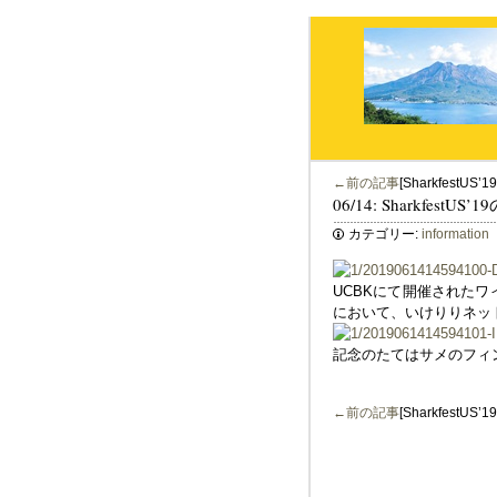
←前の記事
[SharkfestUS
06/14: SharkfestU
カテゴリー:
information
UCBKにて開催されたワイ
において、いけりりネッ
記念のたてはサメのフィ
←前の記事
[SharkfestUS