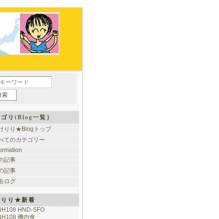
ゴリ(
Blog一覧
）
けりり★Blogトップ
べてのカテゴリー
formation
の記事
の記事
去ログ
けりり★新着
NH108 HND-SFO
NH108 機内食