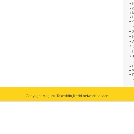
M
J
G
Copyright Megumi Takeshita,
ikeriri network service