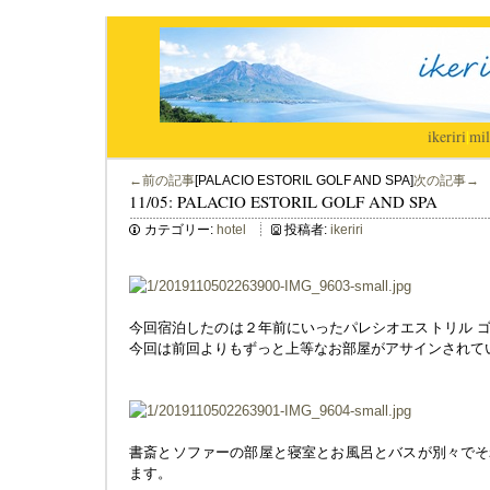
ikeriri
|
mil
←前の記事
[PALACIO ESTORIL GOLF AND SPA]
次の記事→
11/05: PALACIO ESTORIL GOLF AND SPA
カテゴリー:
hotel
投稿者:
ikeriri
今回宿泊したのは２年前にいったパレシオエストリル 
今回は前回よりもずっと上等なお部屋がアサインされて
書斎とソファーの部屋と寝室とお風呂とバスが別々でそ
ます。