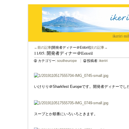
ikeriri
|
mil
←前の記事
[開発者ディナー＠Estoril]
次の記事→
11/05: 開発者ディナー＠Estoril
カテゴリー:
southeurope
投稿者:
ikeriri
いけりり＠Sharkfest Europeです。開発者ディナーでし
スープとか順番にいろいろときます。