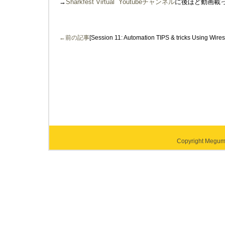
→
Sharkfest Virtual Youtubeチャンネル
に後ほど動画載
←前の記事
[Session 11: Automation TIPS & tricks Using Wire
Copyright Megumi