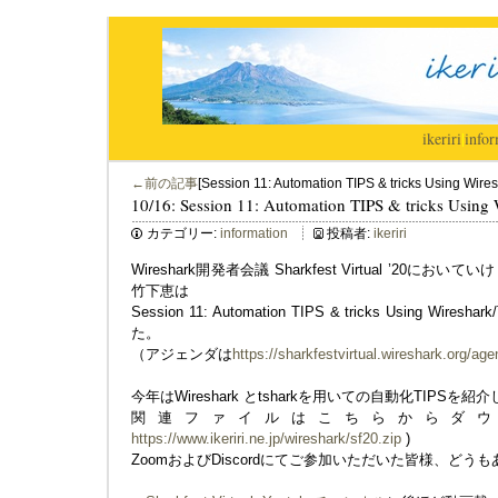
ikeriri
|
infor
←前の記事
[Session 11: Automation TIPS & tricks Using Wire
10/16: Session 11: Automation TIPS & tricks Using
カテゴリー:
information
投稿者:
ikeriri
Wireshark開発者会議 Sharkfest Virtual ’2
竹下恵は
Session 11: Automation TIPS & tricks Using Wire
た。
（アジェンダは
https://sharkfestvirtual.wireshark.org/ag
今年はWireshark とtsharkを用いての自動化TIPSを紹
関連ファイルはこちらからダウ
https://www.ikeriri.ne.jp/wireshark/sf20.zip
)
ZoomおよびDiscordにてご参加いただいた皆様、ど