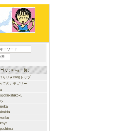
ゴリ(
Blog一覧
）
けりり★Blogトップ
べてのカテゴリー
ia
ugoku-shikoku
ary
kuoka
kkaido
kuriku
akaya
goshima