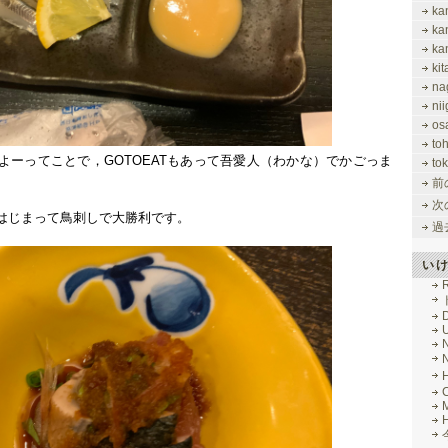
ka
ka
ka
ki
na
nii
os
to
よーってことで，GOTOEATもあって吾愛人（わかな）でかごっま
tok
前
次
はじまって鳥刺しで大勝利です。
過
い
R
M