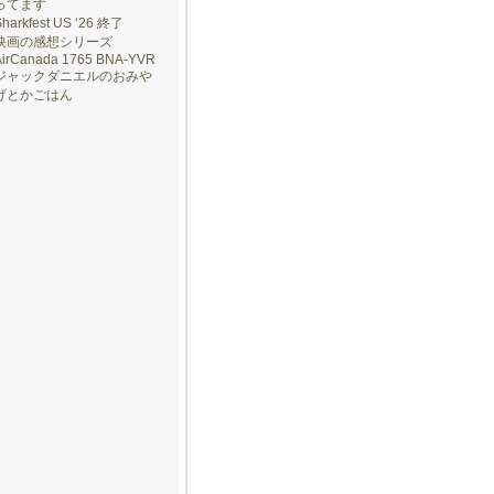
ってます
Sharkfest US ‘26 終了
映画の感想シリーズ
AirCanada 1765 BNA-YVR
ジャックダニエルのおみや
げとかごはん