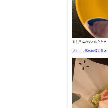
もちろんカツオのたたき
そして，豚の軟骨を甘辛