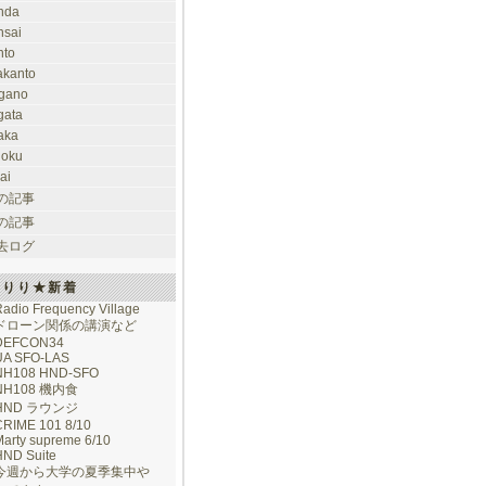
nda
nsai
nto
takanto
gano
gata
aka
hoku
ai
の記事
の記事
去ログ
けりり★新着
adio Frequency Village
ドローン関係の講演など
DEFCON34
UA SFO-LAS
NH108 HND-SFO
NH108 機内食
HND ラウンジ
CRIME 101 8/10
arty supreme 6/10
HND Suite
今週から大学の夏季集中や