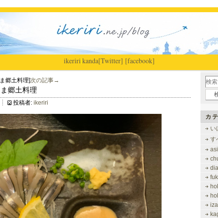
ikeriri
|
kanda
[Twitter]
[facebook]
ま郷土料理]
次の記事→
ごっま郷土料理
投稿者:
ikeriri
カテ
い
す
as
ch
di
fu
ho
ho
iz
ka