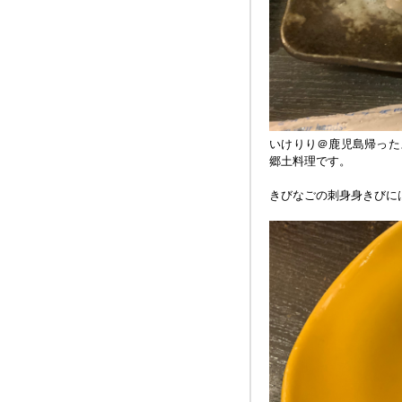
いけりり＠鹿児島帰った
郷土料理です。
きびなごの刺身身きびに