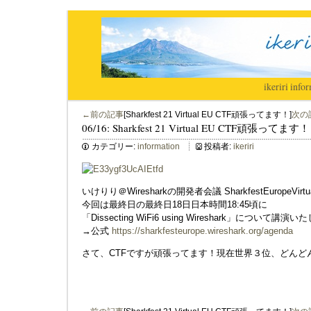
ikeriri
|
infor
←前の記事
[Sharkfest 21 Virtual EU CTF頑張ってます！]
次の
06/16: Sharkfest 21 Virtual EU CTF頑張ってます！
カテゴリー:
information
投稿者:
ikeriri
いけりり＠Wiresharkの開発者会議 SharkfestEuropeVir
今回は最終日の最終日18日日本時間18:45頃に
「Dissecting WiFi6 using Wireshark」について講演
→公式
https://sharkfesteurope.wireshark.org/agenda
さて、CTFですが頑張ってます！現在世界３位、どんど