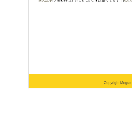
←前の記事
[Sharkfest 21 Virtual EU CTF頑張ってます！]
次の
Copyright Megumi