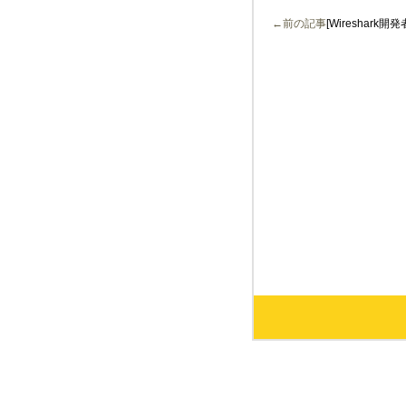
←前の記事
[Wireshark開発