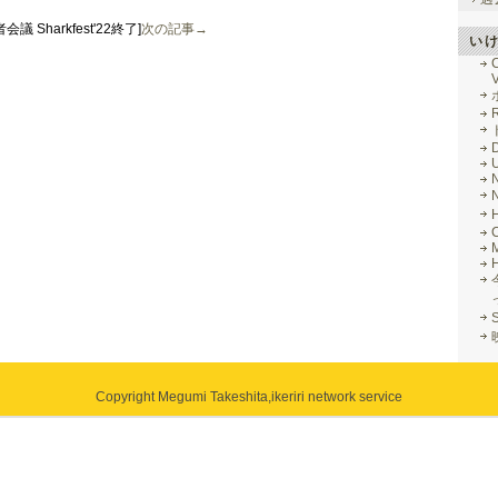
者会議 Sharkfest'22終了]
次の記事→
い
V
R
M
Copyright Megumi Takeshita,
ikeriri network service