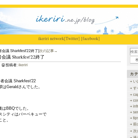
ikeriri
|
network
[Twitter]
[facebook]
者会議 Sharkfest'22終了]
次の記事→
者会議 Sharkfest'22終了
投稿者:
ikeriri
カテ
会議 Sharkfest'22
い
はGeraldさんでした。
す
ca
co
inf
後はBBQでした。
se
スシティはバーベキューで
tip
こと。
前
次
過