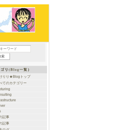
ゴリ(
Blog一覧
）
けりり★Blogトップ
べてのカテゴリー
pturing
nsulting
rastructure
rver
s
の記事
の記事
去ログ