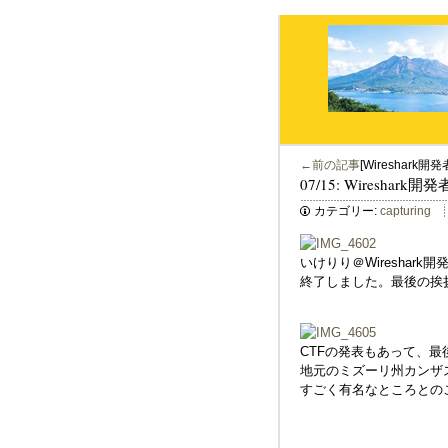
←前の記事
[Wireshark開発
07/15: Wireshark開発
カテゴリー:
capturing
いけりり＠Wireshark開発者
終了しました。最後の挨拶
CTFの発表もあって、最
地元のミズーリ州カンザ
すごく有名なところとの