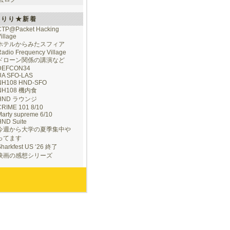
けりり★新着
CTP@Packet Hacking
illage
ホテルからみたスフィア
adio Frequency Village
ドローン関係の講演など
DEFCON34
UA SFO-LAS
NH108 HND-SFO
NH108 機内食
HND ラウンジ
CRIME 101 8/10
arty supreme 6/10
HND Suite
今週から大学の夏季集中や
ってます
Sharkfest US ‘26 終了
映画の感想シリーズ