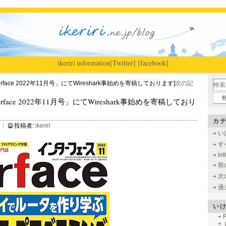
ikeriri
|
information
[Twitter]
[facebook]
erface 2022年11月号」にてWireshark事始めを寄稿しております]
次の記
nterface 2022年11月号」にてWireshark事始めを寄稿しており
カテ
投稿者:
ikeriri
い
す
in
前
次
過
い
R