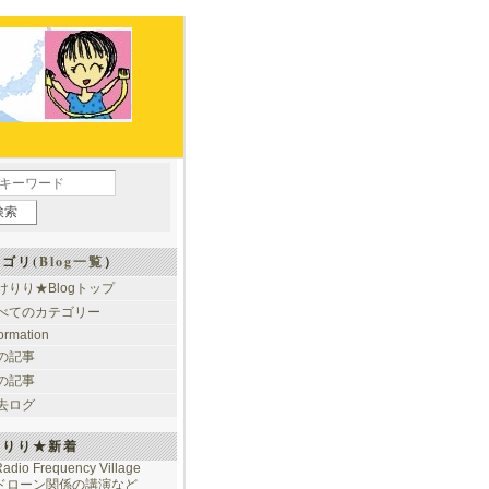
ゴリ(
Blog一覧
）
けりり★Blogトップ
べてのカテゴリー
formation
の記事
の記事
去ログ
けりり★新着
adio Frequency Village
ドローン関係の講演など