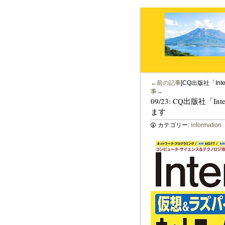
←前の記事
[CQ出版社「Int
事→
09/23: CQ出版社「I
ます
カテゴリー:
information