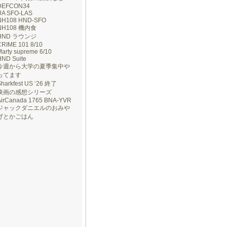
DEFCON34
UA SFO-LAS
NH108 HND-SFO
NH108 機内食
HND ラウンジ
CRIME 101 8/10
arty supreme 6/10
HND Suite
今週から大学の夏季集中や
ってます
Sharkfest US ‘26 終了
映画の感想シリーズ
AirCanada 1765 BNA-YVR
ジャックダニエルのおみや
げとかごはん