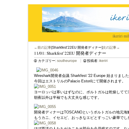
ikeriri
|
mil
←前の記事
[Sharkfest’22EU 開発者ディナー]
次の記事→
11/01: Sharkfest’22EU 開発者ディナー
カテゴリー:
southeurope
投稿者:
ikeriri
Wireshark開発者会議 Sharkfest '22 Europe 始まりました
今回はエストリルのPalacio Estorilにて開催されます。
ヨーロッパは寒いはずなのに、ポルトガルは乾燥してて
朝夜以外は半袖でも大丈夫な感じです。
開発者ディナーはTOSCANOというポルトガルの地元海
もうカニ、イセエビ、おっきなエビとすっごい豪華でし
ほぼ西洋の人たちがカニみそ部分を全員残すのです、な