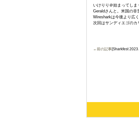
いけりり＠始まってしまうとあ
Geraldさんと。米国の
Wiresharkは今後
次回はサンディエゴのカ
←前の記事
[Sharkfest 2