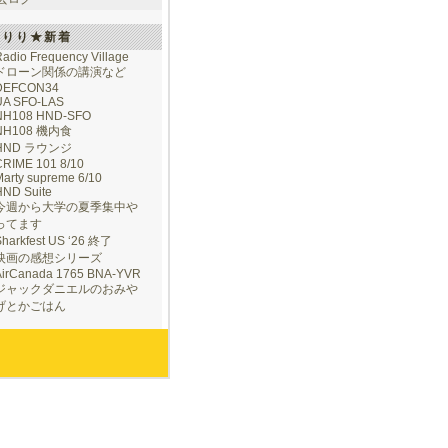
けりり★新着
adio Frequency Village
ドローン関係の講演など
DEFCON34
UA SFO-LAS
NH108 HND-SFO
NH108 機内食
HND ラウンジ
CRIME 101 8/10
arty supreme 6/10
HND Suite
今週から大学の夏季集中や
ってます
Sharkfest US ‘26 終了
映画の感想シリーズ
AirCanada 1765 BNA-YVR
ジャックダニエルのおみや
げとかごはん