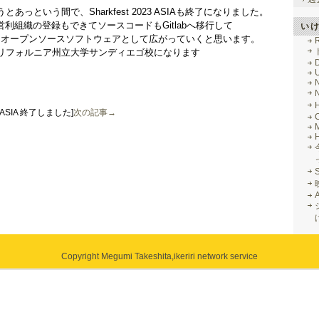
っという間で、Sharkfest 2023 ASIAも終了になりました。
非営利組織の登録もできてソースコードもGitlabへ移行して
い
より広くオープンソースソフトウェアとして広がっていくと思います。
R
リフォルニア州立大学サンディエゴ校になります
023 ASIA 終了しました]
次の記事→
M
Copyright Megumi Takeshita,
ikeriri network service