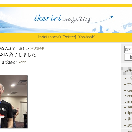
ikeriri
|
network
[Twitter]
[facebook]
023 ASIA 終了しました]
次の記事→
023 ASIA 終了しました
投稿者:
ikeriri
カテ
い
す
ca
co
inf
se
tip
前
次
過