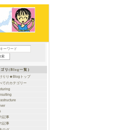
ゴリ(
Blog一覧
）
けりり★Blogトップ
べてのカテゴリー
pturing
nsulting
rastructure
rver
s
の記事
の記事
去ログ