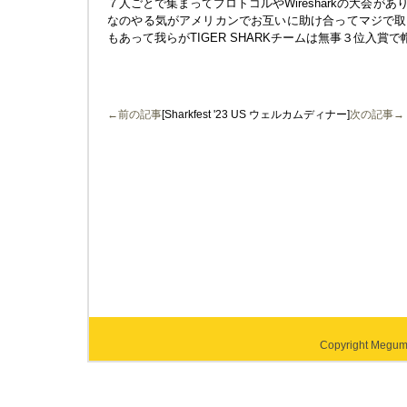
７人ごとで集まってプロトコルやWiresharkの大会が
なのやる気がアメリカンでお互いに助け合ってマジで取
もあって我らがTIGER SHARKチームは無事３位入賞
←前の記事
[Sharkfest '23 US ウェルカムディナー]
次の記事→
Copyright Megumi