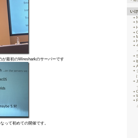
い
M
のが最初のWiresharkのサーバーです
J
G
法人になって初めての開催です。