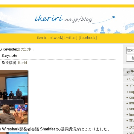
ikeriri
|
network
[Twitter]
[facebook]
US Keynote]
次の記事→
S Keynote
投稿者:
ikeriri
カテ
い
す
ca
co
inf
se
tip
前
次
Keynote Wireshark開発者会議 Sharkfestの基調講演がはじまりました。
過