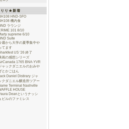
けりり★新着
NH108 HND-SFO
NH108 機内食
HND ラウンジ
CRIME 101 8/10
arty supreme 6/10
HND Suite
今週から大学の夏季集中や
ってます
Sharkfest US ‘26 終了
映画の感想シリーズ
AirCanada 1765 BNA-YVR
ジャックダニエルのおみや
げとかごはん
ack Daniel Distirary ジャ
ックダニエル醸造所ツアー
ame Terminal Nashville
WAFFLE HOUSE
Paura Deanというナッシ
ュビルのファミレス