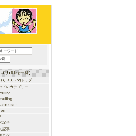
ゴリ(
Blog一覧
）
けりり★Blogトップ
べてのカテゴリー
pturing
nsulting
rastructure
rver
s
の記事
の記事
去ログ