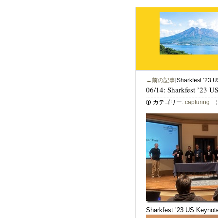
←前の記事
[Sharkfest ’23 
06/14: Sharkfest ’23 U
カテゴリー:
capturing
Sharkfest ’23 US 