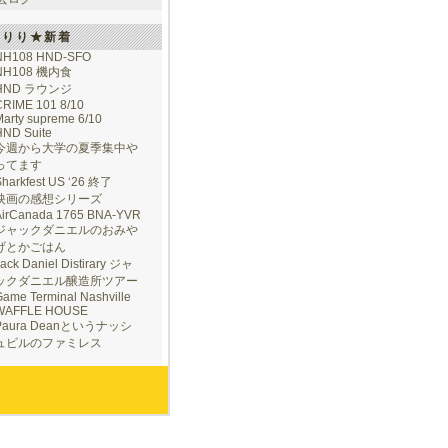
けりり★新着
NH108 HND-SFO
NH108 機内食
HND ラウンジ
CRIME 101 8/10
arty supreme 6/10
HND Suite
今週から大学の夏季集中や
ってます
Sharkfest US ‘26 終了
映画の感想シリーズ
AirCanada 1765 BNA-YVR
ジャックダニエルのおみや
げとかごはん
ack Daniel Distirary ジャ
ックダニエル醸造所ツアー
ame Terminal Nashville
WAFFLE HOUSE
Paura Deanというナッシ
ュビルのファミレス