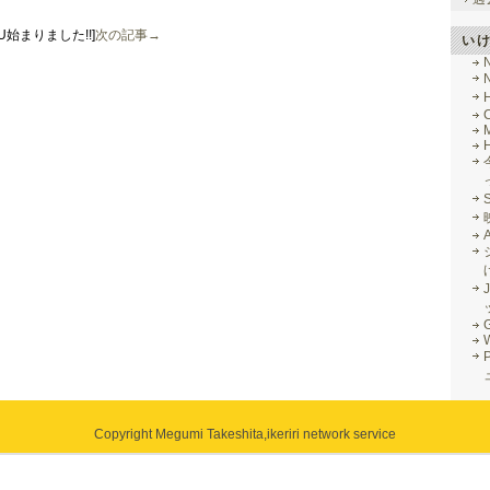
3 EU始まりました!!]
次の記事→
い
M
J
G
Copyright Megumi Takeshita,
ikeriri network service