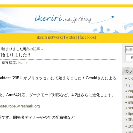
ikeriri
|
network
[Twitter]
[facebook]
3 EU始まりました!!]
次の記事→
23 EU始まりました!!
投稿者:
ikeriri
カテ
Sharkfest ‘23EU がブリュッセルにて始まりました！Geraldさんによる
い
す
ca
、Arm64対応、ダークモード対応など、4.2はさらに進化します。
co
inf
esteurope.wireshark.org
se
tip
ropeの会場です。開発者ディナーや今年の配布物など
前
次
過