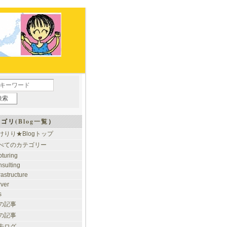
ゴリ(
Blog一覧
）
けりり★Blogトップ
べてのカテゴリー
pturing
nsulting
rastructure
rver
s
の記事
の記事
去ログ