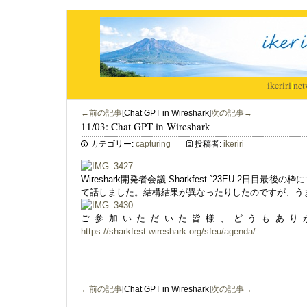
ikeriri
|
net
←前の記事
[Chat GPT in Wireshark]
次の記事→
11/03: Chat GPT in Wireshark
カテゴリー:
capturing
投稿者:
ikeriri
Wireshark開発者会議 Sharkfest `23EU 2日目最後の枠にて
て話しました。結構結果が異なったりしたのですが、う
ご参加いただいた皆様、どうもあり
https://sharkfest.wireshark.org/sfeu/agenda/
←前の記事
[Chat GPT in Wireshark]
次の記事→