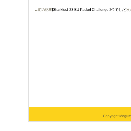
←前の記事
[Sharkfest '23 EU Packet Challenge 2位でした]
次
Copyright Megumi