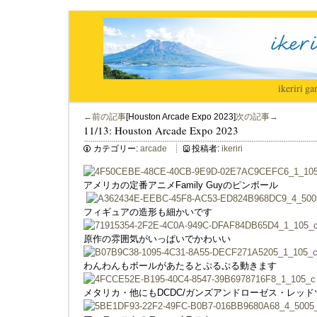
ikeriri
|
ga
←前の記事
[Houston Arcade Expo 2023]
次の記事→
11/13: Houston Arcade Expo 2023
カテゴリー:
arcade
投稿者:
ikeriri
アメリカの定番アニメFamily Guyのピンボール
フィギュアの造形も細かいです
原作の雰囲気がいっぱいでかわいい
わんわんもボールがあたるとぷるぷる動きます
メタリカ・他にもDCDC/ガンズアンドローゼス・レッ