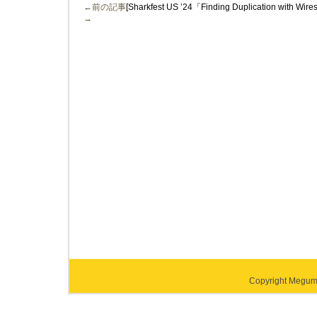
←前の記事
[Sharkfest US ’24「Finding Duplication wi
→
Copyright Megumi