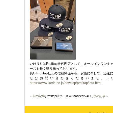
いけりりはProfitap社代理店として、オールインワンキャプチ
ーズを長く取り扱っております。
長いProfitap社との信頼関係から、安価にそして、迅
ぜひお問い合わせくださいませ。→いけりり
https://www.ikeriri.ne.jp/develop/profitap/iota.html
←前の記事
[Profitap社ブース＠Sharkfest'24EU]
次の記事→