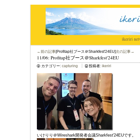
ikeriri
|
net
←前の記事
[Profitap社ブース＠Sharkfest'24EU]
次の記事→
11/06: Profitap社ブース＠Sharkfest'24EU
カテゴリー:
capturing
投稿者:
ikeriri
いけりり＠Wireshark開発者会議Sharkfest'24EUです。