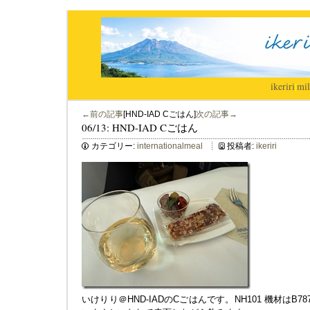
ikeriri
|
mil
←前の記事
[HND-IAD Cごはん]
次の記事→
06/13: HND-IAD Cごはん
カテゴリー:
internationalmeal
投稿者:
ikeriri
いけりり＠HND-IADのCごはんです。NH101 機材はB