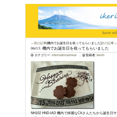
ikeriri
|
mil
←前の記事
[機内でお誕生日を祝ってもらいました]
次の記事→
06/13: 機内でお誕生日を祝ってもらいました
カテゴリー:
internationalmeal
投稿者:
ikeriri
NH102 HND-IAD 機内で綺麗なCAさんたちから誕