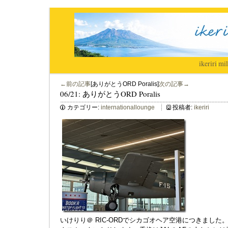
ikeriri
|
mil
←前の記事
[ありがとうORD Poralis]
次の記事→
06/21: ありがとうORD Poralis
カテゴリー:
internationallounge
投稿者:
ikeriri
いけりり＠ RIC-ORDでシカゴオヘア空港につきました