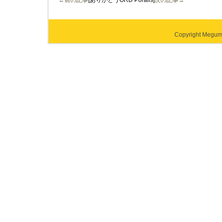
←前の記事
[ありがとうORD Poralis]
次の記事→
Copyright Megumi