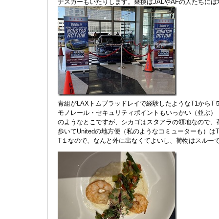
ナスカーもいたりします。乗換はJALやAFの人たちには
青組がLAXトムブラッドレイで経験したようなT1からT
モノレール・セキュリティポイントもいっかい（並ぶ）
のようなとこですが、シカゴはスタアラの領地なので、
歩いてUnitedの地方便（私のようなコミューターも）は
T１なので、なんと外に出なくてよいし、荷物はスルー