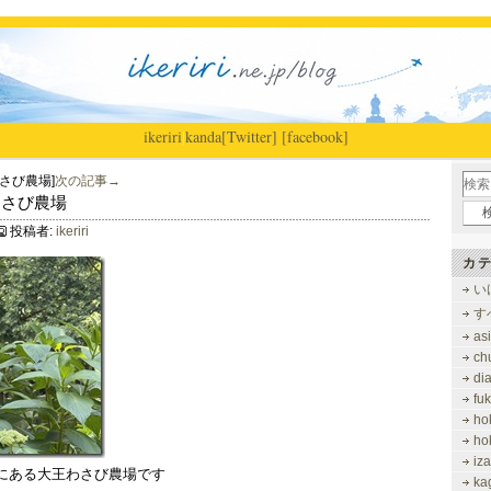
ikeriri
|
kanda
[Twitter]
[facebook]
さび農場]
次の記事→
王わさび農場
投稿者:
ikeriri
カテ
い
す
as
ch
di
fu
ho
ho
iz
にある大王わさび農場です
ka