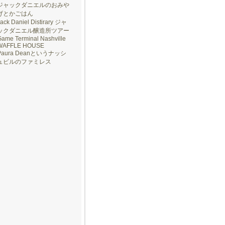
ジャックダニエルのおみや
げとかごはん
ack Daniel Distirary ジャ
ックダニエル醸造所ツアー
ame Terminal Nashville
WAFFLE HOUSE
Paura Deanというナッシ
ュビルのファミレス