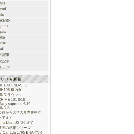
nda
nsai
nto
takanto
gano
gata
aka
hoku
ai
の記事
の記事
去ログ
けりり★新着
NH108 HND-SFO
NH108 機内食
HND ラウンジ
CRIME 101 8/10
arty supreme 6/10
HND Suite
今週から大学の夏季集中や
ってます
Sharkfest US ‘26 終了
映画の感想シリーズ
AirCanada 1765 BNA-YVR