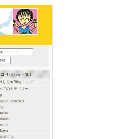
ゴリ(
Blog一覧
）
けりり★Blogトップ
べてのカテゴリー
ia
ugoku-shikoku
ary
kuoka
kkaido
kuriku
akaya
goshima