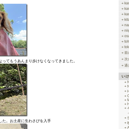
ka
ka
ka
ki
na
nii
os
to
tok
前
次
なってもうあんまり歩けなくなってきました。
過
い
M
した。お土産に生わさびを入手