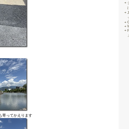
J
G
も寄ってかえります