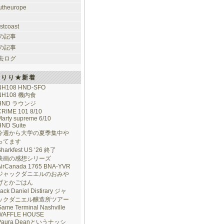
utheurope
stcoast
の記事
の記事
去ログ
けりり★新着
NH108 HND-SFO
NH108 機内食
HND ラウンジ
CRIME 101 8/10
arty supreme 6/10
HND Suite
今週から大学の夏季集中や
ってます
Sharkfest US ‘26 終了
映画の感想シリーズ
AirCanada 1765 BNA-YVR
ジャックダニエルのおみや
げとかごはん
ack Daniel Distirary ジャ
ックダニエル醸造所ツアー
ame Terminal Nashville
WAFFLE HOUSE
Paura Deanというナッシ