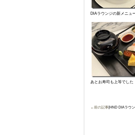
DIAラウンジの新メニュ
あとお寿司も上等でした
←前の記事
[HND DIAラウ