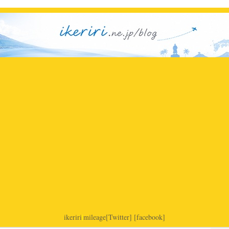
ikeriri
|
mileage
[Twitter]
[facebook]