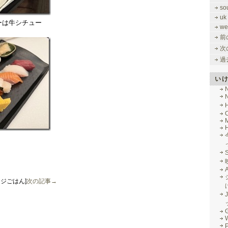
so
uk
ーは牛シチュー
we
前
次
過
い
M
ンジごはん]
次の記事→
J
G