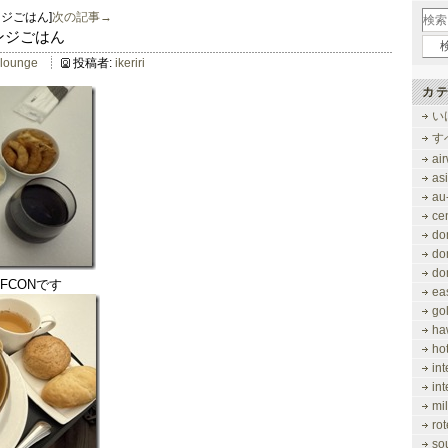
ンジごはん]
次の記事→
ラウンジごはん
llounge
投稿者:
ikeriri
カテ
い
す
ai
as
au
ce
do
do
do
FCONです
ea
gol
ha
ho
in
in
mi
rot
so