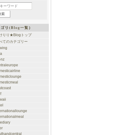
ゴリ(
Blog一覧
）
けりり★Blogトップ
べてのカテゴリー
rwing
ia
-nz
ntraleurope
mesticairline
mesticlounge
mesticmeal
stcoast
f
waii
tel
ternationallounge
ternationalmeal
lediary
er
uthandcentral