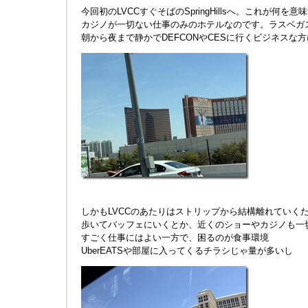
今回初のLVCCすぐそばのSpringHillsへ。これが何を
カジノが一切ない仕事のみのホテルなのです。ラスベガ
朝から夜まで静かでDEFCONやCESに行くビジネスな
しかもLVCCのあたりはストリップから結構離れていく
歩いてバッフェにいくとか、近くのショーやカジノも一
すごく仕事にはよい一方で、困るのが食事環境
UberEATSや部屋に入ってくるチラシじゃ量が多いし