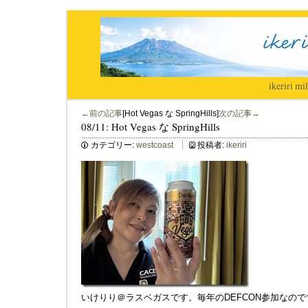
ikeriri
|
mil
←前の記事
[Hot Vegas な SpringHills]
次の記事→
08/11: Hot Vegas な SpringHills
カテゴリー:
westcoast
投稿者:
ikeriri
いけりり＠ラスベガスです。毎年のDEFCON参加なので