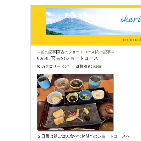
ikeriri
|
mil
←前の記事
[宮古のショートコース]
次の記事→
03/30: 宮古のショートコース
カテゴリー:
golf
投稿者:
ikeriri
２日目は朝ごはん食べてMMＹのショートコースへ