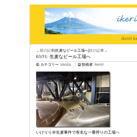
ikeriri
|
ka
←前の記事
[生麦なビール工場へ]
次の記事→
03/31: 生麦なビール工場へ
カテゴリー:
kanda
投稿者:
ikeriri
いけりり＠生麦事件で有名な一番搾りの工場へ