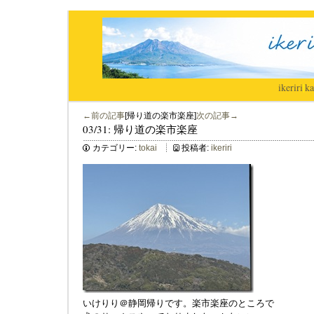
ikeriri
|
ka
←前の記事
[帰り道の楽市楽座]
次の記事→
03/31: 帰り道の楽市楽座
カテゴリー:
tokai
投稿者:
ikeriri
いけりり＠静岡帰りです。楽市楽座のところで