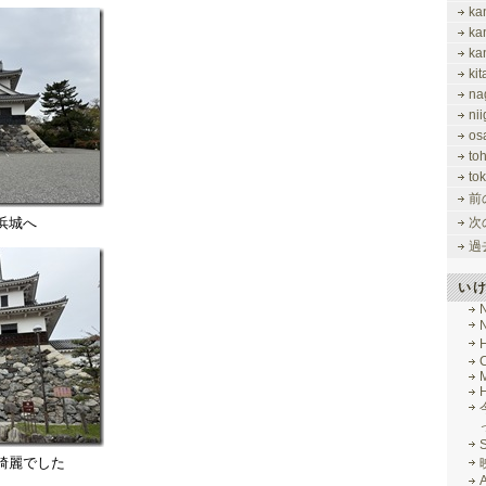
ka
ka
ka
ki
na
nii
os
to
tok
前
浜城へ
次
過
い
M
綺麗でした