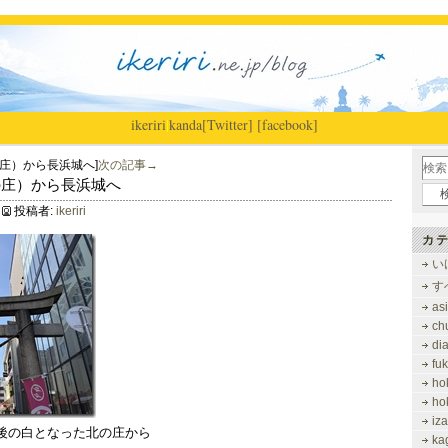
ikeriri
|
kanda
[Twitter]
[facebook]
庄）から長浜城へ]
次の記事→
北の庄）から長浜城へ
投稿者:
ikeriri
カテ
い
す
as
ch
di
fu
ho
ho
iz
後の白となった北の庄から
ka