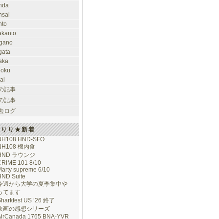
nda
nsai
nto
takanto
gano
gata
aka
hoku
ai
の記事
の記事
去ログ
けりり★新着
NH108 HND-SFO
NH108 機内食
HND ラウンジ
CRIME 101 8/10
arty supreme 6/10
HND Suite
今週から大学の夏季集中や
ってます
Sharkfest US ‘26 終了
映画の感想シリーズ
AirCanada 1765 BNA-YVR