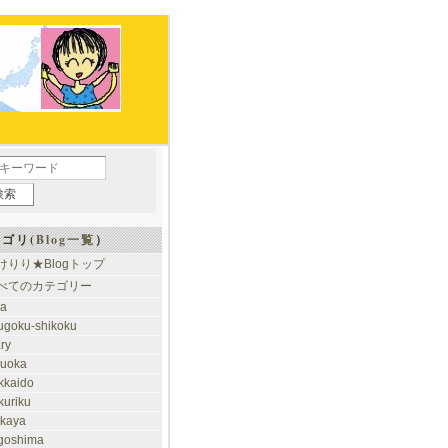
ゴリ(
Blog一覧
）
けりり★Blogトップ
べてのカテゴリー
ia
ugoku-shikoku
ary
kuoka
kkaido
kuriku
akaya
goshima