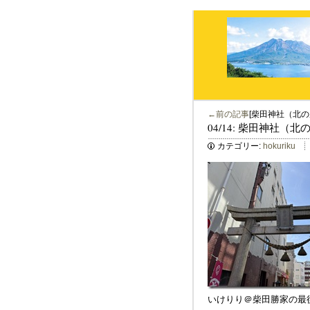
←前の記事
[柴田神社（北の
04/14: 柴田神社（
カテゴリー:
hokuriku
いけりり＠柴田勝家の最