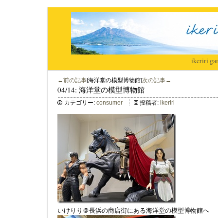
ikeriri
|
ga
←前の記事
[海洋堂の模型博物館]
次の記事→
04/14: 海洋堂の模型博物館
カテゴリー:
consumer
投稿者:
ikeriri
いけりり＠長浜の商店街にある海洋堂の模型博物館へ