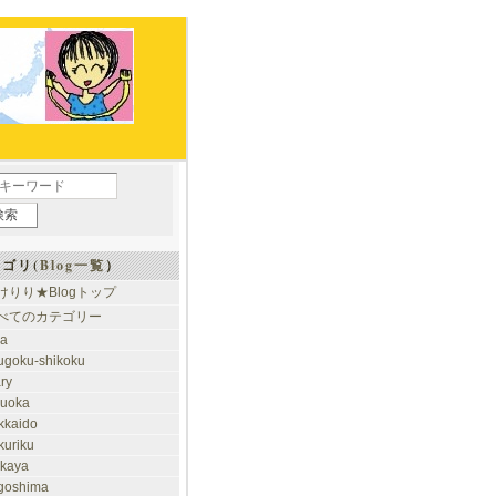
ゴリ(
Blog一覧
）
けりり★Blogトップ
べてのカテゴリー
ia
ugoku-shikoku
ary
kuoka
kkaido
kuriku
akaya
goshima