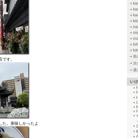
ka
ka
ka
ki
na
nii
os
to
tok
前
店です。
次
過
い
M
した。美味しかったよ