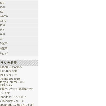
nda
nsai
nto
takanto
gano
gata
aka
hoku
ai
の記事
の記事
去ログ
けりり★新着
NH108 HND-SFO
NH108 機内食
HND ラウンジ
CRIME 101 8/10
arty supreme 6/10
HND Suite
今週から大学の夏季集中や
ってます
Sharkfest US ‘26 終了
映画の感想シリーズ
AirCanada 1765 BNA-YVR