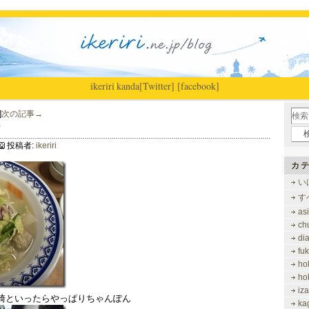
ikeriri
|
kanda
[Twitter]
[facebook]
]
次の記事→
街
投稿者:
ikeriri
カテ
い
す
as
ch
di
fu
ho
ho
iz
崎といったらやっぱりちゃんぽん
ka