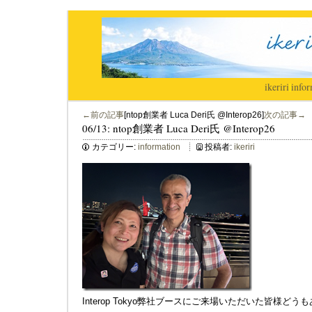
ikeriri
|
infor
←前の記事
[ntop創業者 Luca Deri氏 @Interop26]
次の記事→
06/13: ntop創業者 Luca Deri氏 @Interop26
カテゴリー:
information
投稿者:
ikeriri
Interop Tokyo弊社ブースにご来場いただいた皆様ど