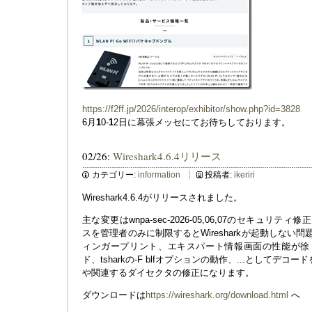
https://f2ff.jp/2026/interop/exhibitor/show.php?id=3828
6月
1
0-
1
2日に幕張メッセにてお待ちしております。
02/26:
Wireshark4.6.4リリース
カテゴリー:
information
投稿者:
ikeriri
Wireshark4.6.4がリリースされました。
主な変更はwnpa-sec-2026-05,06,07のセキュリテ
スを管理者のみに制限するとWiresharkが起動しない
ィンガープリント、エキスパート情報画面の性能が徐々
ド、tsharkの-F blfオプションの動作、...としてデ
や関連するダイセクタの修正になります。
ダウンロードは
https://wireshark.org/download.html
へ