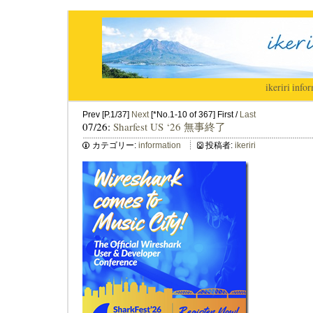
ikeriri
|
infor
Prev [P.1/37]
Next
[*No.1-10 of 367] First /
Last
07/26:
Sharfest US ‘26 無事終了
カテゴリー:
information
投稿者:
ikeriri