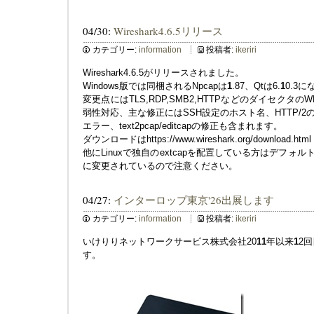
04/30:
Wireshark4.6.5リリース
カテゴリー:
information
投稿者:
ikeriri
Wireshark4.6.5がリリースされました。
Windows版では同梱されるNpcapは
1
.87、Qtは6.
1
0.3
変更点にはTLS,RDP,SMB2,HTTPなどのダイセクタ
弱性対応、主な修正にはSSH設定のホスト名、HTTP/2の
エラー、text2pcap/editcapの修正も含まれます。
ダウンロードはhttps://www.wireshark.org/download.html
他にLinuxで独自のextcapを配置している方はデフォルトパスが/usr
に変更されているので注意ください。
04/27:
インターロップ東京'26出展します
カテゴリー:
information
投稿者:
ikeriri
いけりりネットワークサービス株式会社20
1
1
年以来
1
2回
す。