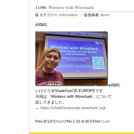
11/06:
Wireless with Wireshark
カテゴリー:
information
投稿者:
ikeriri
&#
1
60;
&#
1
60;
いけりり＠SharkFest'25 EUROPEです
今回は「Wireless with Wireshark」について
話してきました。
→
https://sharkfesteurope.wireshark.org/
Prev [P.1/37]
Next
[*No.1-10 of 367] First /
Last