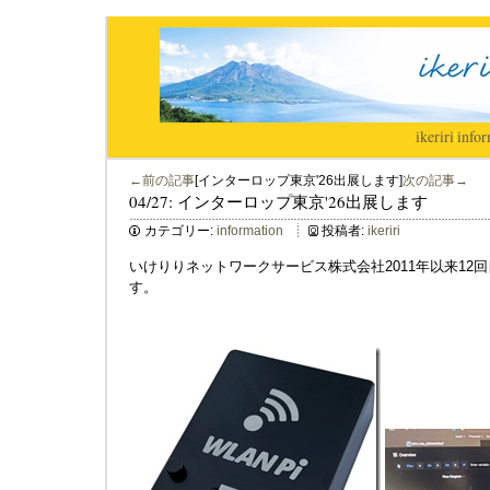
ikeriri
|
infor
←前の記事
[インターロップ東京'26出展します]
次の記事→
04/27: インターロップ東京'26出展します
カテゴリー:
information
投稿者:
ikeriri
いけりりネットワークサービス株式会社2011年以来12回目のIn
す。